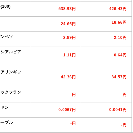
100)
538.93円
426.43円
18.66円
24.65円
ピンペソ
2.89円
2.10円
ネシアルピア
1.11円
0.64円
シアリンギッ
42.36円
34.57円
ィックフラン
-円
-円
ムドン
0.0067円
0.0041円
ルーブル
-円
-円