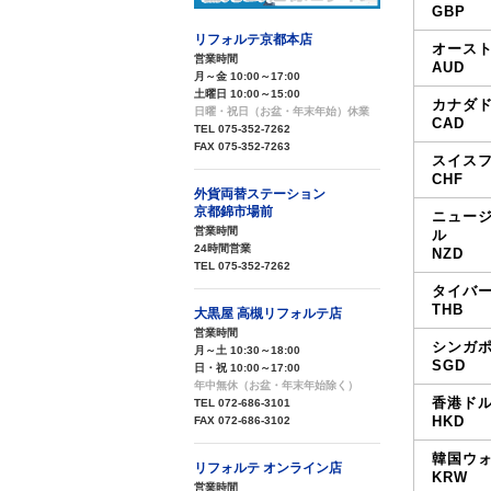
GBP
リフォルテ京都本店
オース
営業時間
AUD
月～金 10:00～17:00
土曜日 10:00～15:00
カナダ
日曜・祝日（お盆・年末年始）休業
CAD
TEL 075-352-7262
FAX 075-352-7263
スイス
CHF
外貨両替ステーション
京都錦市場前
ニュー
営業時間
ル
24時間営業
NZD
TEL 075-352-7262
タイバーツ
THB
大黒屋 高槻リフォルテ店
営業時間
シンガ
月～土 10:30～18:00
SGD
日・祝 10:00～17:00
年中無休（お盆・年末年始除く）
香港ド
TEL 072-686-3101
HKD
FAX 072-686-3102
韓国ウォン
リフォルテ オンライン店
KRW
営業時間