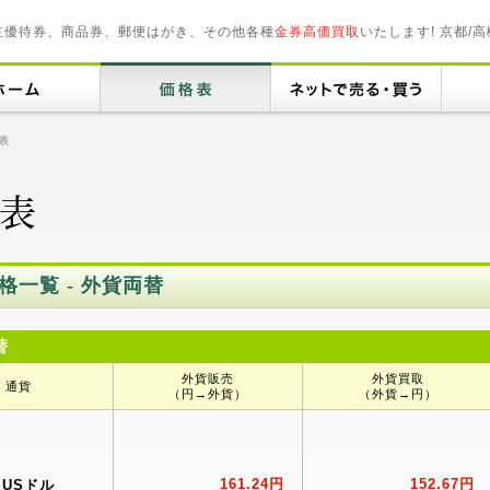
主優待券、商品券、郵便はがき、その他各種
金券高価買取
いたします! 京都/高
表
格一覧 - 外貨両替
替
外貨販売
外貨買取
通貨
（円→外貨）
（外貨→円）
161.24円
152.67円
USドル