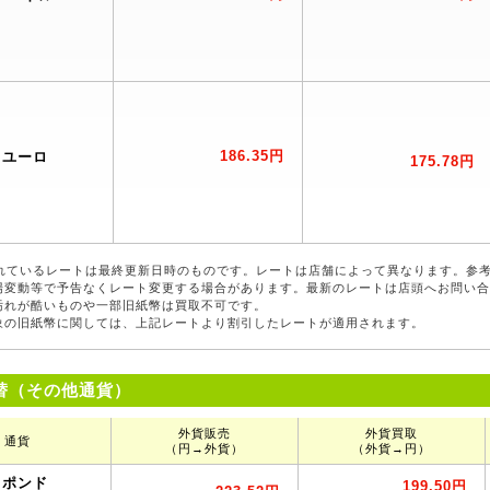
186.35円
ユーロ
175.78円
れているレートは最終更新日時のものです。レートは店舗によって異なります。参
場変動等で予告なくレート変更する場合があります。最新のレートは店頭へお問い
汚れが酷いものや一部旧紙幣は買取不可です。
象の旧紙幣に関しては、上記レートより割引したレートが適用されます。
替（その他通貨）
外貨販売
外貨買取
通貨
（円→外貨）
（外貨→円）
スポンド
199.50円