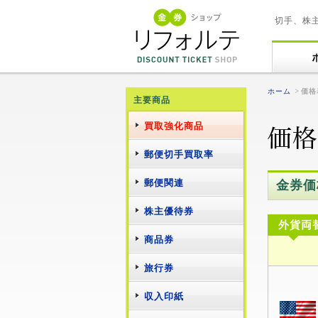
切手、株
ホーム
価格
主要商品
買取強化商品
郵便切手買取率
郵便関連
金券価
株主優待券
外貨両
商品券
旅行券
収入印紙