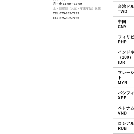
月～金 11:00～17:00
台湾ドル(
土・日祝日（お盆・年末年始）休業
TWD
TEL 075-352-7262
FAX 075-352-7263
中国
CNY
フィリ
PHP
インド
（100）
IDR
マレー
ト
MYR
パシフ
XPF
ベトナ
VND
ロシア
RUB