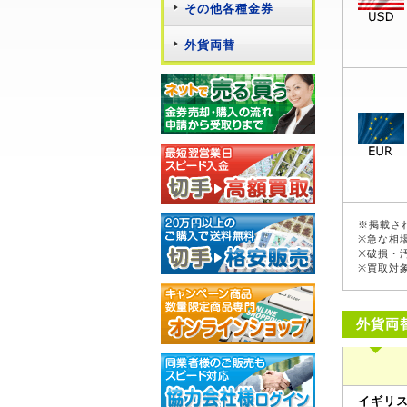
その他各種金券
外貨両替
※掲載さ
※急な相
※破損・
※買取対
外貨両
イギリ