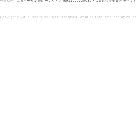
登録免許
京都府公安委員会 チケット商 第611060230035 / 大阪府公安委員会 チケット商
Copyright © 2017 Reforte All Right Researved.
WebSite Plan
Produced by
bit,
s