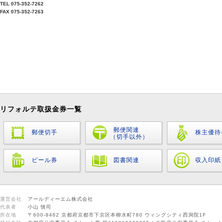
TEL 075-352-7262
FAX 075-352-7263
リフォルテ取扱金券一覧
郵便関連
郵便切手
株主優待
（切手以外）
ビール券
図書関連
収入印紙
運営会社
アールディーエム株式会社
代表者
小山 慎司
所在地
〒600-8462 京都府京都市下京区本柳水町780 ウィングシティ西洞院1F