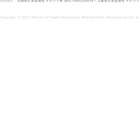
登録免許
京都府公安委員会 チケット商 第611060230035 / 大阪府公安委員会 チケット商
Copyright © 2017 Reforte All Right Researved.
WebSite Plan
Produced by
bit,
s