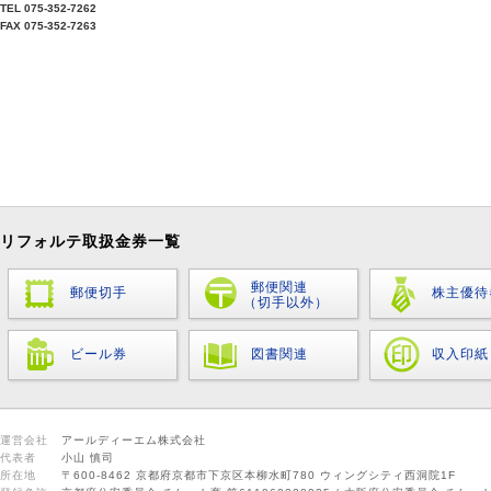
TEL 075-352-7262
FAX 075-352-7263
リフォルテ取扱金券一覧
郵便関連
郵便切手
株主優待
（切手以外）
ビール券
図書関連
収入印紙
運営会社
アールディーエム株式会社
代表者
小山 慎司
所在地
〒600-8462 京都府京都市下京区本柳水町780 ウィングシティ西洞院1F