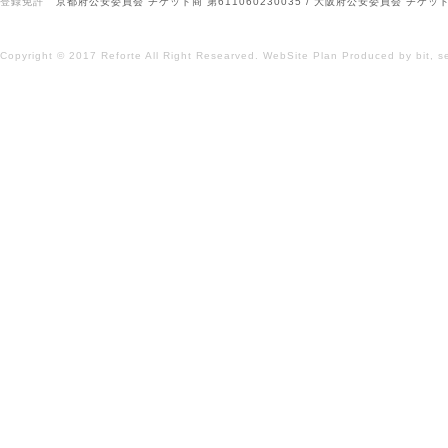
登録免許
京都府公安委員会 チケット商 第611060230035 / 大阪府公安委員会 チケット商
Copyright © 2017 Reforte All Right Researved.
WebSite Plan
Produced by
bit,
s