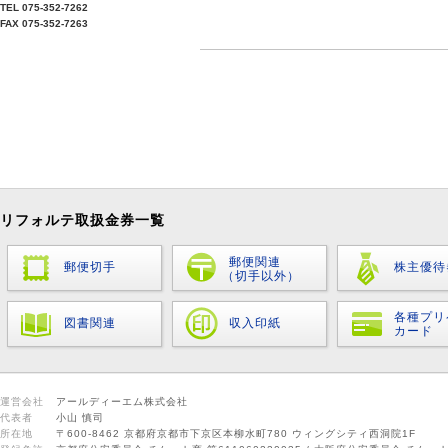
TEL 075-352-7262
FAX 075-352-7263
リフォルテ取扱金券一覧
郵便関連
郵便切手
株主優待
（切手以外）
各種プリ
図書関連
収入印紙
カード
運営会社
アールディーエム株式会社
代表者
小山 慎司
所在地
〒600-8462 京都府京都市下京区本柳水町780 ウィングシティ西洞院1F