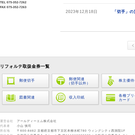
TEL 075-352-7262
FAX 075-352-7263
2023年12月18日
「切手」の
リフォルテ取扱金券一覧
郵便関連
郵便切手
株主優待
（切手以外）
各種プリ
図書関連
収入印紙
カード
運営会社
アールディーエム株式会社
代表者
小山 慎司
所在地
〒600-8462 京都府京都市下京区本柳水町780 ウィングシティ西洞院1F