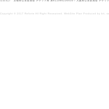
登録免許
京都府公安委員会 チケット商 第611060230035 / 大阪府公安委員会 チケット商
Copyright © 2017 Reforte All Right Researved.
WebSite Plan
Produced by
bit,
s