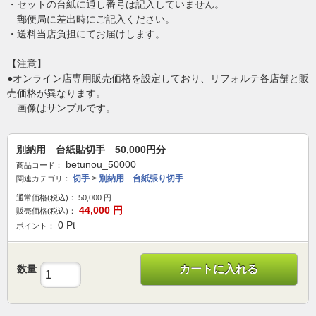
・セットの台紙に通し番号は記入していません。
郵便局に差出時にご記入ください。
・送料当店負担にてお届けします。
【注意】
●オンライン店専用販売価格を設定しており、リフォルテ各店舗と販
売価格が異なります。
画像はサンプルです。
別納用 台紙貼切手 50,000円分
betunou_50000
商品コード：
切手
>
別納用 台紙張り切手
関連カテゴリ：
通常価格(税込)：
50,000
円
44,000
円
販売価格(税込)：
0
Pt
ポイント：
数量
カートに入れる